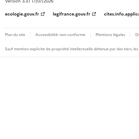
Version 3.3.1 17/07/2026
ecologie.gouv.fr
legifrance.gouv.fr
cites.info.applic
Plan du site
Accessibilité: non conforme
Mentions légales
D
Sauf mention explicite de propriété intellectuelle détenue par des tiers, le