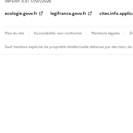
Version 3.3.1 17/07/2026
ecologie.gouv.fr
legifrance.gouv.fr
cites.info.applic
Plan du site
Accessibilité: non conforme
Mentions légales
D
Sauf mention explicite de propriété intellectuelle détenue par des tiers, le