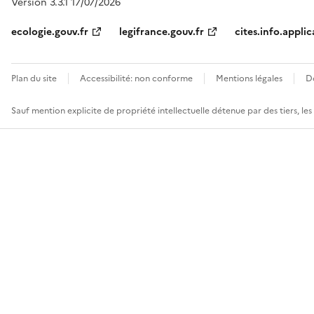
Version 3.3.1 17/07/2026
ecologie.gouv.fr
legifrance.gouv.fr
cites.info.applic
Plan du site
Accessibilité: non conforme
Mentions légales
D
Sauf mention explicite de propriété intellectuelle détenue par des tiers, le