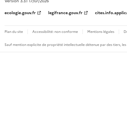
Version 3.3.1 17/07/2026
ecologie.gouv.fr
legifrance.gouv.fr
cites.info.applic
Plan du site
Accessibilité: non conforme
Mentions légales
D
Sauf mention explicite de propriété intellectuelle détenue par des tiers, le