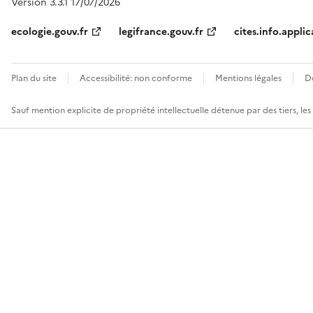
Version 3.3.1 17/07/2026
ecologie.gouv.fr
legifrance.gouv.fr
cites.info.applic
Plan du site
Accessibilité: non conforme
Mentions légales
D
Sauf mention explicite de propriété intellectuelle détenue par des tiers, le