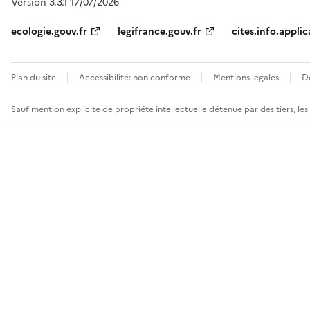
Version 3.3.1 17/07/2026
ecologie.gouv.fr
legifrance.gouv.fr
cites.info.applic
Plan du site
Accessibilité: non conforme
Mentions légales
D
Sauf mention explicite de propriété intellectuelle détenue par des tiers, le