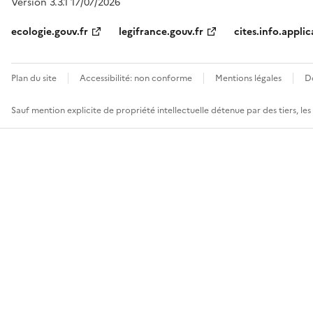
Version 3.3.1 17/07/2026
ecologie.gouv.fr
legifrance.gouv.fr
cites.info.applic
Plan du site
Accessibilité: non conforme
Mentions légales
D
Sauf mention explicite de propriété intellectuelle détenue par des tiers, le