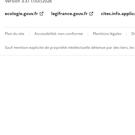
Version 3.3.1 17/07/2026
ecologie.gouv.fr
legifrance.gouv.fr
cites.info.applic
Plan du site
Accessibilité: non conforme
Mentions légales
D
Sauf mention explicite de propriété intellectuelle détenue par des tiers, le