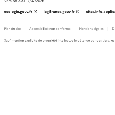
Version 3.3.1 17/07/2026
ecologie.gouv.fr
legifrance.gouv.fr
cites.info.applic
Plan du site
Accessibilité: non conforme
Mentions légales
D
Sauf mention explicite de propriété intellectuelle détenue par des tiers, le