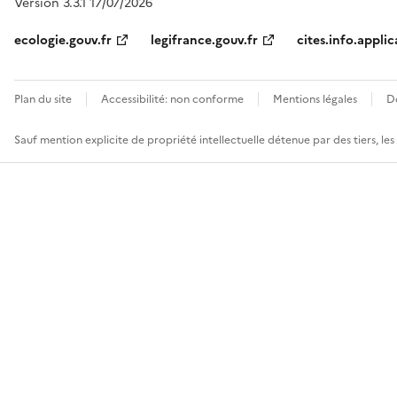
Version 3.3.1 17/07/2026
ecologie.gouv.fr
legifrance.gouv.fr
cites.info.applic
Plan du site
Accessibilité: non conforme
Mentions légales
D
Sauf mention explicite de propriété intellectuelle détenue par des tiers, le