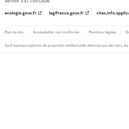
Version 3.3.1 17/07/2026
ecologie.gouv.fr
legifrance.gouv.fr
cites.info.applic
Plan du site
Accessibilité: non conforme
Mentions légales
D
Sauf mention explicite de propriété intellectuelle détenue par des tiers, le