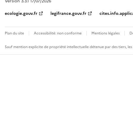
Version 3.3.1 17/07/2026
ecologie.gouv.fr
legifrance.gouv.fr
cites.info.applic
Plan du site
Accessibilité: non conforme
Mentions légales
D
Sauf mention explicite de propriété intellectuelle détenue par des tiers, le