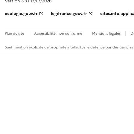
Version 3.3.1 17/07/2026
ecologie.gouv.fr
legifrance.gouv.fr
cites.info.applic
Plan du site
Accessibilité: non conforme
Mentions légales
D
Sauf mention explicite de propriété intellectuelle détenue par des tiers, le