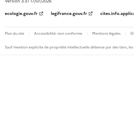
Version 3.3.1 17/07/2026
ecologie.gouv.fr
legifrance.gouv.fr
cites.info.applic
Plan du site
Accessibilité: non conforme
Mentions légales
D
Sauf mention explicite de propriété intellectuelle détenue par des tiers, le