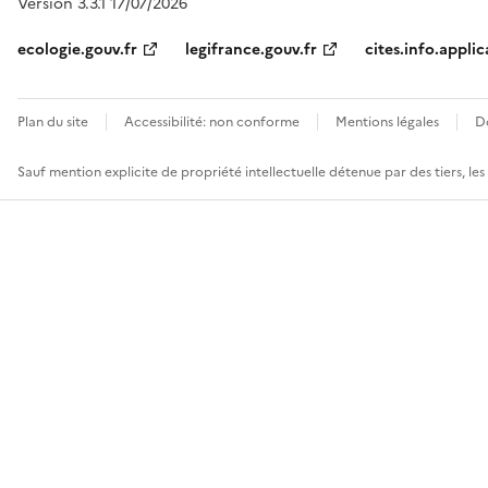
Version 3.3.1 17/07/2026
ecologie.gouv.fr
legifrance.gouv.fr
cites.info.applic
Plan du site
Accessibilité: non conforme
Mentions légales
D
Sauf mention explicite de propriété intellectuelle détenue par des tiers, le