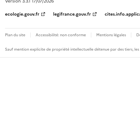
Version 3.3.1 17/07/2026
ecologie.gouv.fr
legifrance.gouv.fr
cites.info.applic
Plan du site
Accessibilité: non conforme
Mentions légales
D
Sauf mention explicite de propriété intellectuelle détenue par des tiers, le