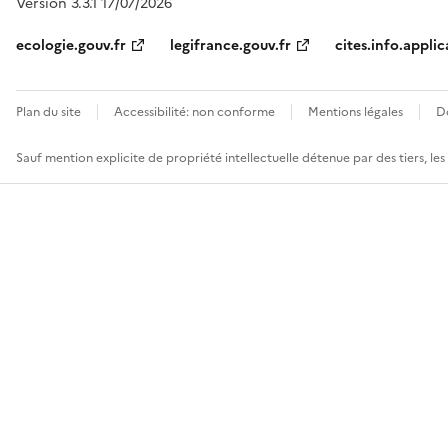
Version 3.3.1 17/07/2026
ecologie.gouv.fr
legifrance.gouv.fr
cites.info.applic
Plan du site
Accessibilité: non conforme
Mentions légales
D
Sauf mention explicite de propriété intellectuelle détenue par des tiers, le