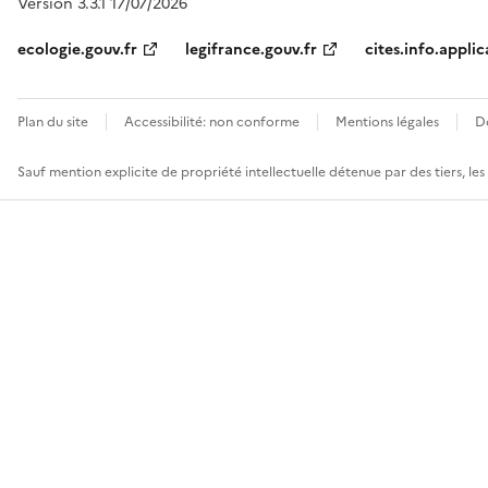
Version 3.3.1 17/07/2026
ecologie.gouv.fr
legifrance.gouv.fr
cites.info.applic
Plan du site
Accessibilité: non conforme
Mentions légales
D
Sauf mention explicite de propriété intellectuelle détenue par des tiers, le