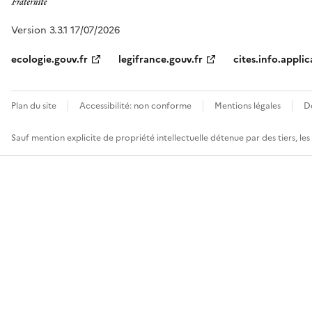
Version 3.3.1 17/07/2026
ecologie.gouv.fr
legifrance.gouv.fr
cites.info.applic
Plan du site
Accessibilité: non conforme
Mentions légales
D
Sauf mention explicite de propriété intellectuelle détenue par des tiers, le