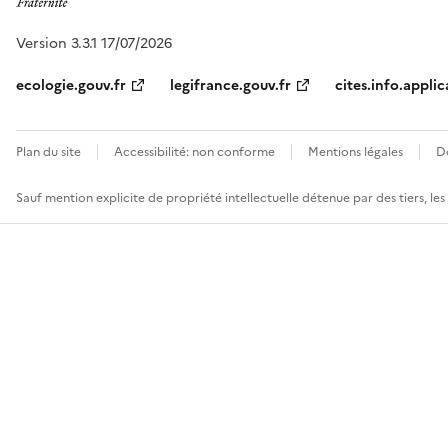
Version 3.3.1 17/07/2026
ecologie.gouv.fr
legifrance.gouv.fr
cites.info.applic
Plan du site
Accessibilité: non conforme
Mentions légales
D
Sauf mention explicite de propriété intellectuelle détenue par des tiers, le