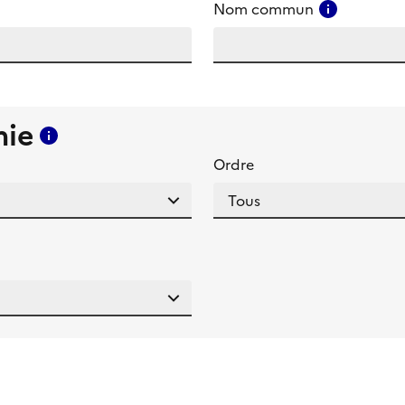
amp
Consulter
Nom commun
mie
Consulter l'aide pour ce champ
Ordre