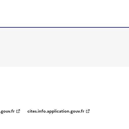
.gouv.fr
cites.info.application.gouv.fr