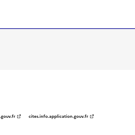
.gouv.fr
cites.info.application.gouv.fr