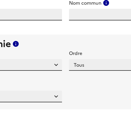
amp
Consulter
Nom commun
mie
Consulter l'aide pour ce champ
Ordre