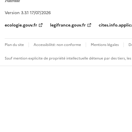
Version 3.3.1 17/07/2026
ecologie.gouv.fr
legifrance.gouv.fr
cites.info.applic
Plan du site
Accessibilité: non conforme
Mentions légales
D
Sauf mention explicite de propriété intellectuelle détenue par des tiers, le