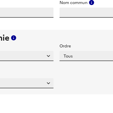
amp
Consulter
Nom commun
mie
Consulter l'aide pour ce champ
Ordre