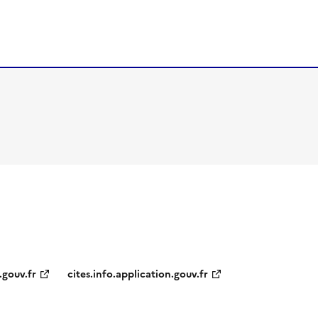
.gouv.fr
cites.info.application.gouv.fr