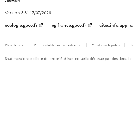
Version 3.3.1 17/07/2026
ecologie.gouv.fr
legifrance.gouv.fr
cites.info.applic
Plan du site
Accessibilité: non conforme
Mentions légales
D
Sauf mention explicite de propriété intellectuelle détenue par des tiers, le