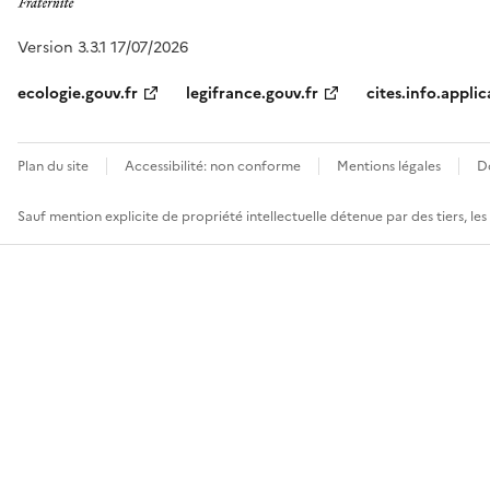
Version 3.3.1 17/07/2026
ecologie.gouv.fr
legifrance.gouv.fr
cites.info.applic
Plan du site
Accessibilité: non conforme
Mentions légales
D
Sauf mention explicite de propriété intellectuelle détenue par des tiers, le