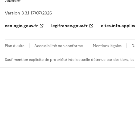
Version 3.3.1 17/07/2026
ecologie.gouv.fr
legifrance.gouv.fr
cites.info.applic
Plan du site
Accessibilité: non conforme
Mentions légales
D
Sauf mention explicite de propriété intellectuelle détenue par des tiers, le