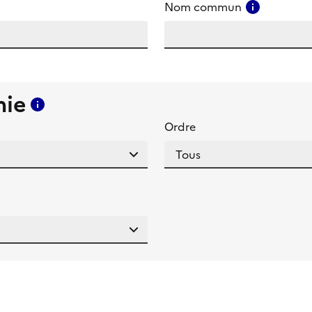
amp
Consulter
Nom commun
mie
Consulter l'aide pour ce champ
Ordre