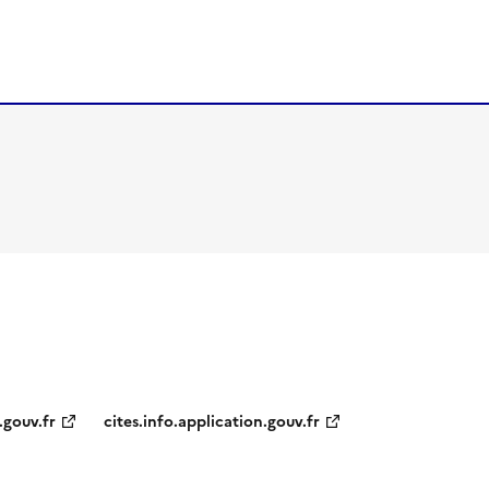
.gouv.fr
cites.info.application.gouv.fr