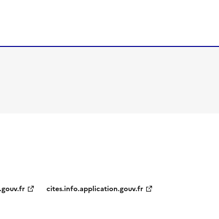
.gouv.fr
cites.info.application.gouv.fr