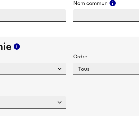
amp
Consulter
Nom commun
mie
Consulter l'aide pour ce champ
Ordre