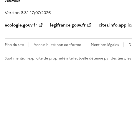
Version 3.3.1 17/07/2026
ecologie.gouv.fr
legifrance.gouv.fr
cites.info.applic
Plan du site
Accessibilité: non conforme
Mentions légales
D
Sauf mention explicite de propriété intellectuelle détenue par des tiers, le