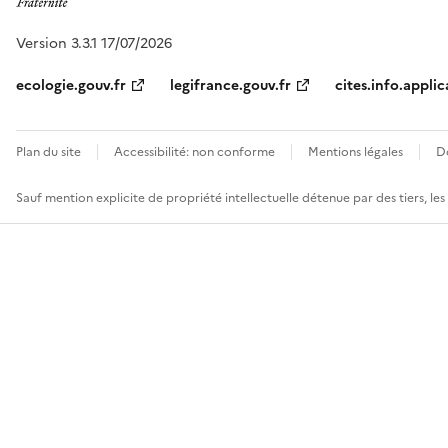
Version 3.3.1 17/07/2026
ecologie.gouv.fr
legifrance.gouv.fr
cites.info.applic
Plan du site
Accessibilité: non conforme
Mentions légales
D
Sauf mention explicite de propriété intellectuelle détenue par des tiers, le