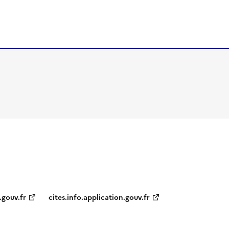
.gouv.fr
cites.info.application.gouv.fr