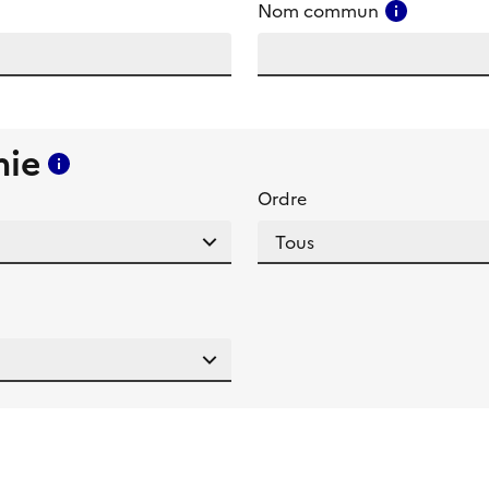
amp
Consulter
Nom commun
mie
Consulter l'aide pour ce champ
Ordre