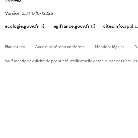
Version 3.3.1 17/07/2026
ecologie.gouv.fr
legifrance.gouv.fr
cites.info.applic
Plan du site
Accessibilité: non conforme
Mentions légales
D
Sauf mention explicite de propriété intellectuelle détenue par des tiers, le