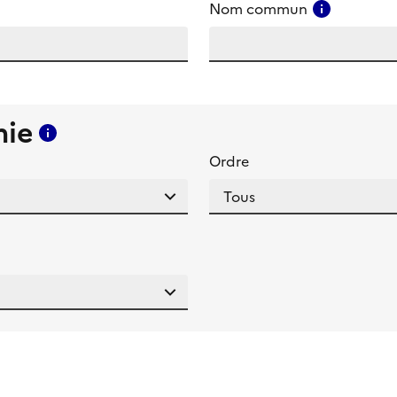
amp
Consulter
Nom commun
mie
Consulter l'aide pour ce champ
Ordre