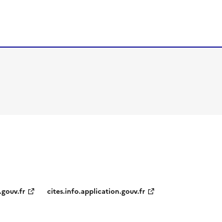
.gouv.fr
cites.info.application.gouv.fr