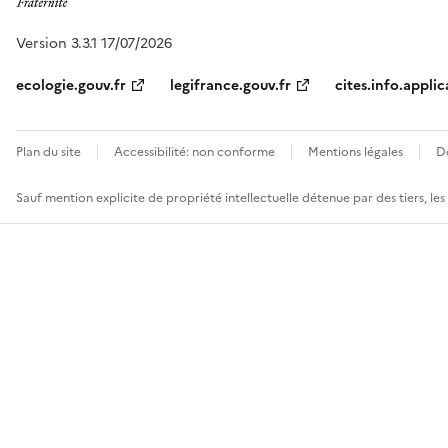
Version 3.3.1 17/07/2026
ecologie.gouv.fr
legifrance.gouv.fr
cites.info.applic
Plan du site
Accessibilité: non conforme
Mentions légales
D
Sauf mention explicite de propriété intellectuelle détenue par des tiers, le