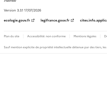
Version 3.3.1 17/07/2026
ecologie.gouv.fr
legifrance.gouv.fr
cites.info.applic
Plan du site
Accessibilité: non conforme
Mentions légales
D
Sauf mention explicite de propriété intellectuelle détenue par des tiers, le