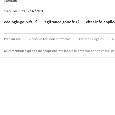
Version 3.3.1 17/07/2026
ecologie.gouv.fr
legifrance.gouv.fr
cites.info.applic
Plan du site
Accessibilité: non conforme
Mentions légales
D
Sauf mention explicite de propriété intellectuelle détenue par des tiers, le