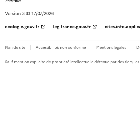
Version 3.3.1 17/07/2026
ecologie.gouv.fr
legifrance.gouv.fr
cites.info.applic
Plan du site
Accessibilité: non conforme
Mentions légales
D
Sauf mention explicite de propriété intellectuelle détenue par des tiers, le