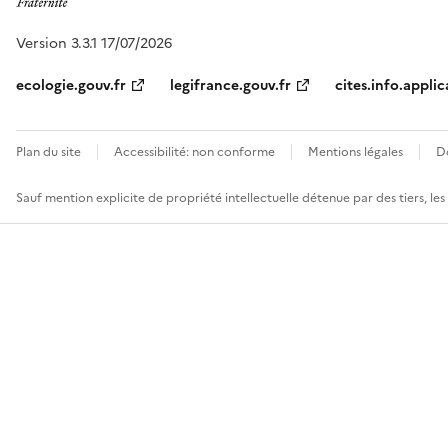
Version 3.3.1 17/07/2026
ecologie.gouv.fr
legifrance.gouv.fr
cites.info.applic
Plan du site
Accessibilité: non conforme
Mentions légales
D
Sauf mention explicite de propriété intellectuelle détenue par des tiers, le