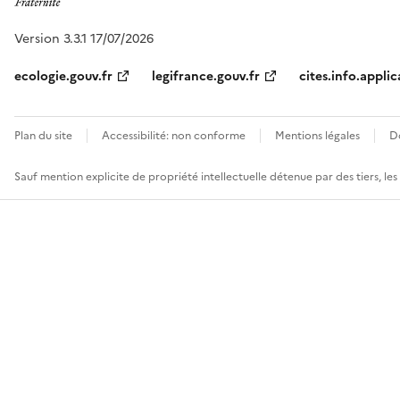
Version 3.3.1 17/07/2026
ecologie.gouv.fr
legifrance.gouv.fr
cites.info.applic
Plan du site
Accessibilité: non conforme
Mentions légales
D
Sauf mention explicite de propriété intellectuelle détenue par des tiers, le