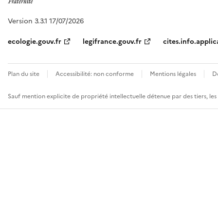
Version 3.3.1 17/07/2026
ecologie.gouv.fr
legifrance.gouv.fr
cites.info.applic
Plan du site
Accessibilité: non conforme
Mentions légales
D
Sauf mention explicite de propriété intellectuelle détenue par des tiers, le