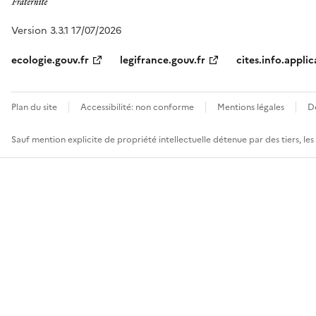
Version 3.3.1 17/07/2026
ecologie.gouv.fr
legifrance.gouv.fr
cites.info.applic
Plan du site
Accessibilité: non conforme
Mentions légales
D
Sauf mention explicite de propriété intellectuelle détenue par des tiers, le