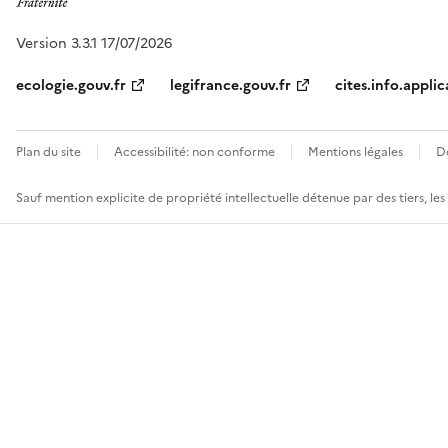
Version 3.3.1 17/07/2026
ecologie.gouv.fr
legifrance.gouv.fr
cites.info.applic
Plan du site
Accessibilité: non conforme
Mentions légales
D
Sauf mention explicite de propriété intellectuelle détenue par des tiers, le