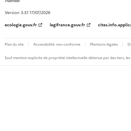
Version 3.3.1 17/07/2026
ecologie.gouv.fr
legifrance.gouv.fr
cites.info.applic
Plan du site
Accessibilité: non conforme
Mentions légales
D
Sauf mention explicite de propriété intellectuelle détenue par des tiers, le