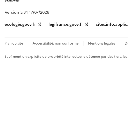
Version 3.3.1 17/07/2026
ecologie.gouv.fr
legifrance.gouv.fr
cites.info.applic
Plan du site
Accessibilité: non conforme
Mentions légales
D
Sauf mention explicite de propriété intellectuelle détenue par des tiers, le