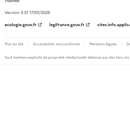
Version 3.3.1 17/07/2026
ecologie.gouv.fr
legifrance.gouv.fr
cites.info.applic
Plan du site
Accessibilité: non conforme
Mentions légales
D
Sauf mention explicite de propriété intellectuelle détenue par des tiers, le