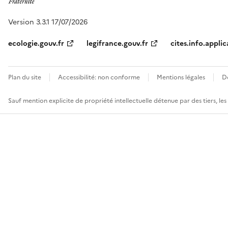
Version 3.3.1 17/07/2026
ecologie.gouv.fr
legifrance.gouv.fr
cites.info.applic
Plan du site
Accessibilité: non conforme
Mentions légales
D
Sauf mention explicite de propriété intellectuelle détenue par des tiers, le