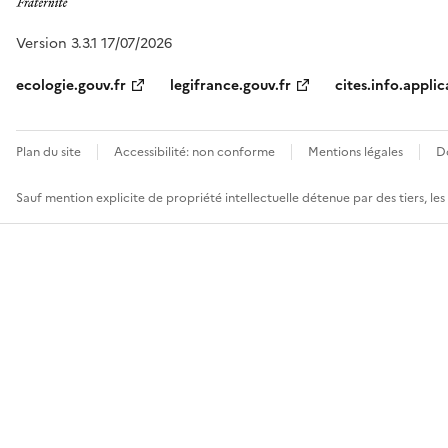
Version 3.3.1 17/07/2026
ecologie.gouv.fr
legifrance.gouv.fr
cites.info.applic
Plan du site
Accessibilité: non conforme
Mentions légales
D
Sauf mention explicite de propriété intellectuelle détenue par des tiers, le