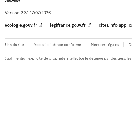
Version 3.3.1 17/07/2026
ecologie.gouv.fr
legifrance.gouv.fr
cites.info.applic
Plan du site
Accessibilité: non conforme
Mentions légales
D
Sauf mention explicite de propriété intellectuelle détenue par des tiers, le