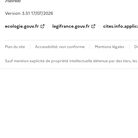
Version 3.3.1 17/07/2026
ecologie.gouv.fr
legifrance.gouv.fr
cites.info.applic
Plan du site
Accessibilité: non conforme
Mentions légales
D
Sauf mention explicite de propriété intellectuelle détenue par des tiers, le